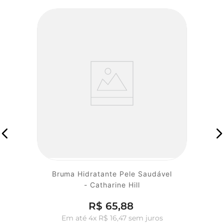
Bruma Hidratante Pele Saudável
- Catharine Hill
R$
65
,
88
Em até
4
x
R$
16
,
47
sem juros