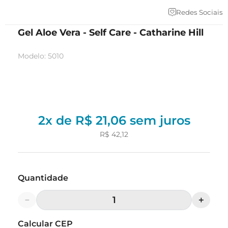
Redes Sociais
Gel Aloe Vera - Self Care - Catharine Hill
Modelo
:
5010
2
x de
R$
21
,
06
sem juros
R$
42
,
12
Quantidade
－
＋