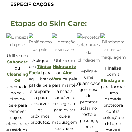
ESPECIFICAÇÕES
Etapas do Skin Care:
Utilize um
Aplique
Utilize um
Sabonete
um
Tônico
Hidratante
ou
Finalize
Aplique
Facial
para
ou
Aloe
Cleansing
com a
uma
equilibrar o
Vera
na pele
Oil
Blindagem
,
quantidade
pH da pele
para mantê-
adequado
para formar
generosa
e prepará-
la macia,
ao seu
uma
de
la para
saudável e
tipo de
camada
protetor
absorver
protegida e
pele para
protetora
solar no
os
para evitar
remover
contra
rosto e
próximos
que a
sujeira,
poluição e
pescoço,
produtos.
maquiagem
oleosidade
deixar a
pelo
craquele.
e resíduos.
make à