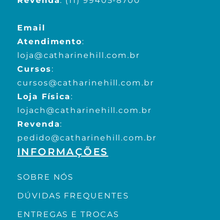
Revenda
:
(11) 99405-8700
Email
Atendimento
:
loja@catharinehill.com.br
Cursos
:
cursos@catharinehill.com.br
Loja Física
:
lojach@catharinehill.com.br
Revenda
:
pedido@catharinehill.com.br
INFORMAÇÕES
SOBRE NÓS
DÚVIDAS FREQUENTES
ENTREGAS E TROCAS