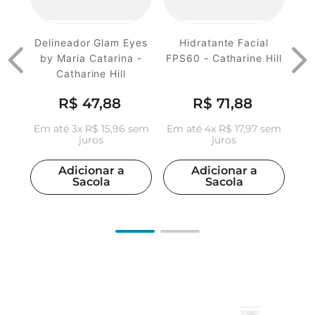
Delineador Glam Eyes
Hidratante Facial
by Maria Catarina -
FPS60 - Catharine Hill
Catharine Hill
R$
47
,
88
R$
71
,
88
Em até
3
x
R$
15
,
96
sem
Em até
4
x
R$
17
,
97
sem
juros
juros
Adicionar a
Adicionar a
Sacola
Sacola