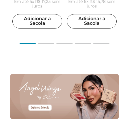
Em até
5
x
R$
17
,
25
sem
Em até
6
x
R$
15
,
78
sem
juros
juros
Adicionar a
Adicionar a
Sacola
Sacola